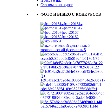
Пресса о нас
Отзывы о конкурсе
ФОТО И ВИДЕО С КОНКУРСОВ
фест201614
фест201612
фест20167
фест20162
эко 9
экологический фестиваль 5
eccccb0285bb65c8b61924f051764f75
9faf01a8d52e8c0a8a78778263e3a122
1c914ca2cd7c2d4e1830cdf454e2b30c (1)
cde16fc235854109c857335f98dfffc1
0757219034a085eab2c5ade64e6064df
5e157bf6adc3a8596d724869f0f11f4d