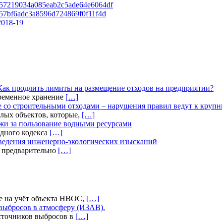
57219034a085eab2c5ade64e6064df
57bf6adc3a8596d724869f0f11f4d
2018-19
Как продлить лимиты на размещение отходов на предприятии?
временное хранение
[…]
 со строительными отходами – нарушения правил ведут к круп
лых объектов, которые,
[…]
жи за пользование водными ресурсами
дного кодекса
[…]
оведения инженерно-экологических изысканий
а предварительно
[…]
е на учёт объекта НВОС,
[…]
выбросов в атмосферу (ИЗАВ).
сточников выбросов в
[…]