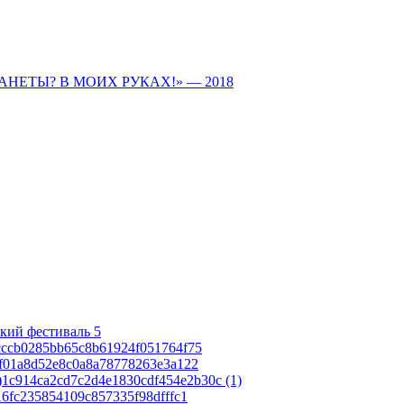
ПЛАНЕТЫ? В МОИХ РУКАХ!» — 2018
кий фестиваль 5
cccb0285bb65c8b61924f051764f75
af01a8d52e8c0a8a78778263e3a122
1c914ca2cd7c2d4e1830cdf454e2b30c (1)
16fc235854109c857335f98dfffc1