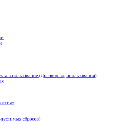
ии
ка
кта в пользование (Договор водопользования)
ия
Россия»
опустимых сбросов)