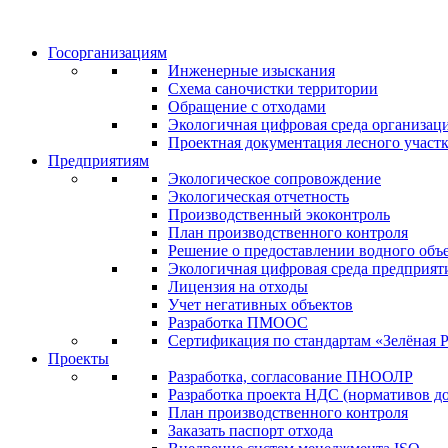
Госорганизациям
Инженерные изыскания
Схема саночистки территории
Обращение с отходами
Экологичная цифровая среда организац
Проектная документация лесного участ
Предприятиям
Экологическое сопровождение
Экологическая отчетность
Производственный экоконтроль
План производственного контроля
Решение о предоставлении водного объе
Экологичная цифровая среда предприят
Лицензия на отходы
Учет негативных объектов
Разработка ПМООС
Сертификация по стандартам «Зелёная 
Проекты
Разработка, согласование ПНООЛР
Разработка проекта НДС (нормативов д
План производственного контроля
Заказать паспорт отхода