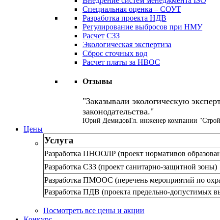
Внедрение систем менеджмента ISO
Специальная оценка – СОУТ
Разработка проекта НДВ
Регулирование выбросов при НМУ
Расчет СЗЗ
Экологическая экспертиза
Сброс сточных вод
Расчет платы за НВОС
Отзывы
Заказывали экологическую эксперт
законодательства.
Юрий Демидов
Гл. инженер компании "Строй
Цены
Услуга
Разработка ПНООЛР (проект нормативов образован
Разработка СЗЗ (проект санитарно-защитной зоны)
Разработка ПМООС (перечень мероприятий по охр
Разработка ПДВ (проекта предельно-допустимых в
Посмотреть все цены и акции
Конкурс