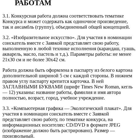
РАБОТАМ
3.1. Конкурсная работа должна соответствовать тематике
Конкурса и может содержать как одиночное произведение,
так и ансамбль (группу), объединенный общей концепцией.
3.2. «Изобразительное искусство». Для участия в номинации
соискатель вместе с Заявкой представляет свою работу,
выполненную в любой технике исполнения (карандаш, гуашь,
акварель, масло, пастель и т.д.). Параметры работы: не менее
21х30 см и не более 30х42 см.
Работа должна быть оформлена в паспарту из белого картона
дополнительной шириной 5 см с каждой стороны. В нижнем
правом углу паспарту крепится карточка. В ней
ЗАГЛАВНЫМИ БУКВАМИ (шрифт Timеs New Roman, кегль
— 12) указаны: название работы, фамилия и имя автора
полностью, возраст, город, учебное учреждение.
3.3. «Компьютерная графика — Экологический плакат». Для
участия в номинации соискатель вместе с Заявкой
представляет свою работу, по тематике конкурса, на
информационных носителях: CD/DVD в формате JPEG
(изображение должно быть растрировано). Размер —
произвольный.