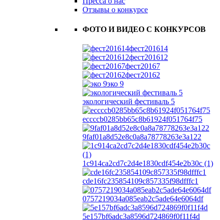
Пресса о нас
Отзывы о конкурсе
ФОТО И ВИДЕО С КОНКУРСОВ
фест201614
фест201612
фест20167
фест20162
эко 9
экологический фестиваль 5
eccccb0285bb65c8b61924f051764f75
9faf01a8d52e8c0a8a78778263e3a122
1c914ca2cd7c2d4e1830cdf454e2b30c (1)
cde16fc235854109c857335f98dfffc1
0757219034a085eab2c5ade64e6064df
5e157bf6adc3a8596d724869f0f11f4d