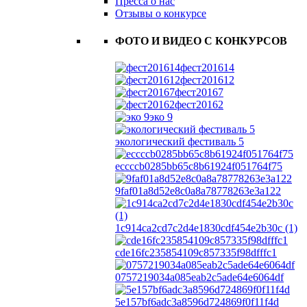
Пресса о нас
Отзывы о конкурсе
ФОТО И ВИДЕО С КОНКУРСОВ
фест201614
фест201612
фест20167
фест20162
эко 9
экологический фестиваль 5
eccccb0285bb65c8b61924f051764f75
9faf01a8d52e8c0a8a78778263e3a122
1c914ca2cd7c2d4e1830cdf454e2b30c (1)
cde16fc235854109c857335f98dfffc1
0757219034a085eab2c5ade64e6064df
5e157bf6adc3a8596d724869f0f11f4d