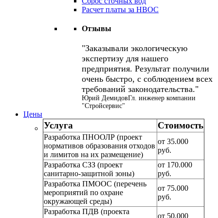
Сброс сточных вод
Расчет платы за НВОС
Отзывы
Заказывали экологическую
экспертизу для нашего
предприятия. Результат получили
очень быстро, с соблюдением всех
требований законодательства.
Юрий Демидов
Гл. инженер компании
"Стройсервис"
Цены
Услуга
Стоимость
Разработка ПНООЛР (проект
от 35.000
нормативов образования отходов
руб.
и лимитов на их размещение)
Разработка СЗЗ (проект
от 170.000
санитарно-защитной зоны)
руб.
Разработка ПМООС (перечень
от 75.000
мероприятий по охране
руб.
окружающей среды)
Разработка ПДВ (проекта
от 50.000