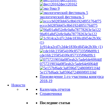
фест20162
эко 9
экологический фестиваль 5
eccccb0285bb65c8b61924f051764f75
9faf01a8d52e8c0a8a78778263e3a122
1c914ca2cd7c2d4e1830cdf454e2b30c (1)
cde16fc235854109c857335f98dfffc1
0757219034a085eab2c5ade64e6064df
5e157bf6adc3a8596d724869f0f11f4d
Произведение 1-го участника конкурса
2018-19
Новости
Календарь отчетов
Справочники
Последние статьи