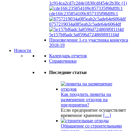
1c914ca2cd7c2d4e1830cdf454e2b30c (1)
cde16fc235854109c857335f98dfffc1
0757219034a085eab2c5ade64e6064df
5e157bf6adc3a8596d724869f0f11f4d
Произведение 1-го участника конкурса
2018-19
Новости
Календарь отчетов
Справочники
Последние статьи
Как продлить лимиты на
размещение отходов на
предприятии?
Если предприятие осуществляет
временное хранение
[…]
Обращение со строительными