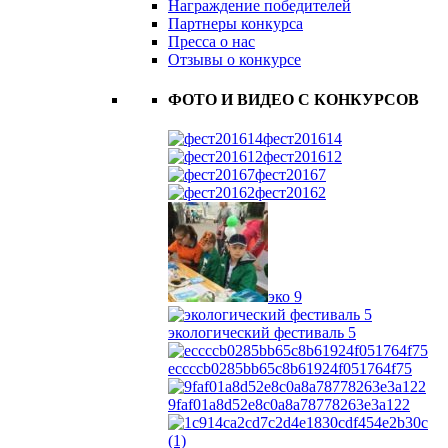
Награждение победителей
Партнеры конкурса
Пресса о нас
Отзывы о конкурсе
ФОТО И ВИДЕО С КОНКУРСОВ
фест201614
фест201612
фест20167
фест20162
эко 9
экологический фестиваль 5
eccccb0285bb65c8b61924f051764f75
9faf01a8d52e8c0a8a78778263e3a122