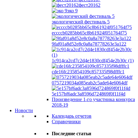
фест20162
эко 9
экологический фестиваль 5
eccccb0285bb65c8b61924f051764f75
9faf01a8d52e8c0a8a78778263e3a122
1c914ca2cd7c2d4e1830cdf454e2b30c (1)
cde16fc235854109c857335f98dfffc1
0757219034a085eab2c5ade64e6064df
5e157bf6adc3a8596d724869f0f11f4d
Произведение 1-го участника конкурса
2018-19
Новости
Календарь отчетов
Справочники
Последние статьи