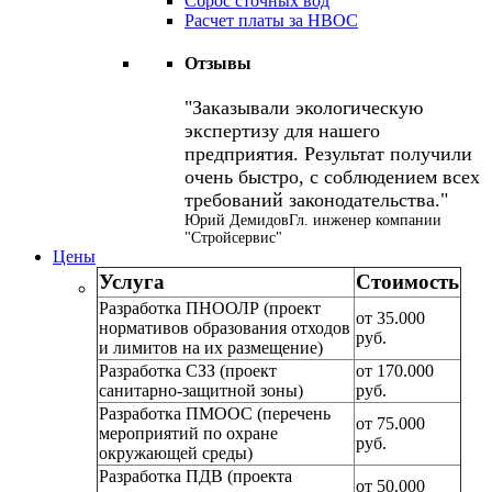
Сброс сточных вод
Расчет платы за НВОС
Отзывы
Заказывали экологическую
экспертизу для нашего
предприятия. Результат получили
очень быстро, с соблюдением всех
требований законодательства.
Юрий Демидов
Гл. инженер компании
"Стройсервис"
Цены
Услуга
Стоимость
Разработка ПНООЛР (проект
от 35.000
нормативов образования отходов
руб.
и лимитов на их размещение)
Разработка СЗЗ (проект
от 170.000
санитарно-защитной зоны)
руб.
Разработка ПМООС (перечень
от 75.000
мероприятий по охране
руб.
окружающей среды)
Разработка ПДВ (проекта
от 50.000