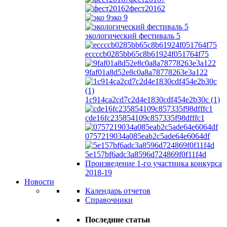
фест20162
эко 9
экологический фестиваль 5
eccccb0285bb65c8b61924f051764f75
9faf01a8d52e8c0a8a78778263e3a122
1c914ca2cd7c2d4e1830cdf454e2b30c (1)
cde16fc235854109c857335f98dfffc1
0757219034a085eab2c5ade64e6064df
5e157bf6adc3a8596d724869f0f11f4d
Произведение 1-го участника конкурса
2018-19
Новости
Календарь отчетов
Справочники
Последние статьи