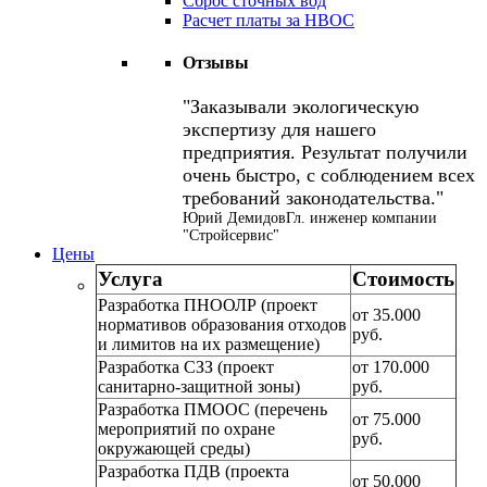
Сброс сточных вод
Расчет платы за НВОС
Отзывы
Заказывали экологическую
экспертизу для нашего
предприятия. Результат получили
очень быстро, с соблюдением всех
требований законодательства.
Юрий Демидов
Гл. инженер компании
"Стройсервис"
Цены
Услуга
Стоимость
Разработка ПНООЛР (проект
от 35.000
нормативов образования отходов
руб.
и лимитов на их размещение)
Разработка СЗЗ (проект
от 170.000
санитарно-защитной зоны)
руб.
Разработка ПМООС (перечень
от 75.000
мероприятий по охране
руб.
окружающей среды)
Разработка ПДВ (проекта
от 50.000