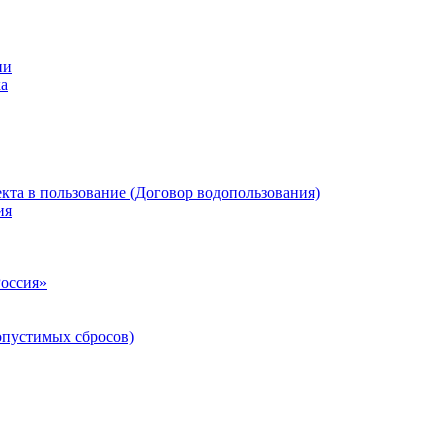
ии
ка
кта в пользование (Договор водопользования)
ия
Россия»
опустимых сбросов)