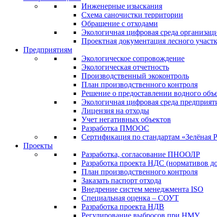
Инженерные изыскания
Схема саночистки территории
Обращение с отходами
Экологичная цифровая среда организац
Проектная документация лесного участ
Предприятиям
Экологическое сопровождение
Экологическая отчетность
Производственный экоконтроль
План производственного контроля
Решение о предоставлении водного объе
Экологичная цифровая среда предприят
Лицензия на отходы
Учет негативных объектов
Разработка ПМООС
Сертификация по стандартам «Зелёная 
Проекты
Разработка, согласование ПНООЛР
Разработка проекта НДС (нормативов д
План производственного контроля
Заказать паспорт отхода
Внедрение систем менеджмента ISO
Специальная оценка – СОУТ
Разработка проекта НДВ
Регулирование выбросов при НМУ