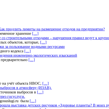
Как продлить лимиты на размещение отходов на предприятии?
временное хранение
[…]
 со строительными отходами – нарушения правил ведут к круп
лых объектов, которые,
[…]
жи за пользование водными ресурсами
дного кодекса
[…]
оведения инженерно-экологических изысканий
а предварительно
[…]
е на учёт объекта НВОС,
[…]
выбросов в атмосферу (ИЗАВ).
сточников выбросов в
[…]
ерез госуслуги.
.gosuslugi.ru была
[…]
прошла выставка детских рисунков «Здоровье планеты? В моих 