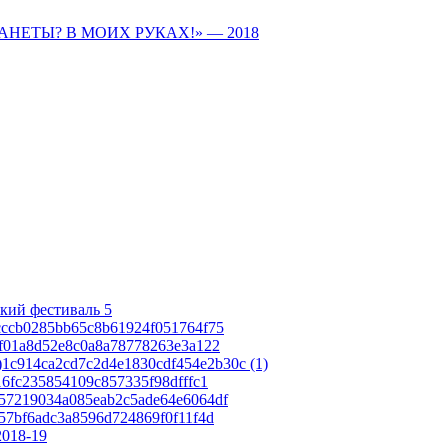
ПЛАНЕТЫ? В МОИХ РУКАХ!» — 2018
кий фестиваль 5
cccb0285bb65c8b61924f051764f75
af01a8d52e8c0a8a78778263e3a122
1c914ca2cd7c2d4e1830cdf454e2b30c (1)
16fc235854109c857335f98dfffc1
57219034a085eab2c5ade64e6064df
57bf6adc3a8596d724869f0f11f4d
2018-19