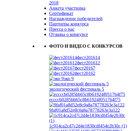
2018
Анкета участника
Сертификат
Награждение победителей
Партнеры конкурса
Пресса о нас
Отзывы о конкурсе
ФОТО И ВИДЕО С КОНКУРСОВ
фест201614
фест201612
фест20167
фест20162
эко 9
экологический фестиваль 5
eccccb0285bb65c8b61924f051764f75
9faf01a8d52e8c0a8a78778263e3a122
1c914ca2cd7c2d4e1830cdf454e2b30c (1)