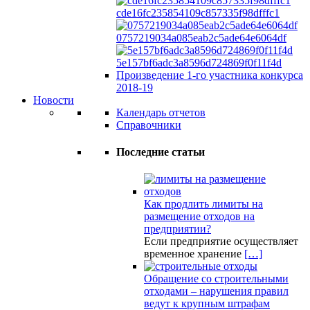
cde16fc235854109c857335f98dfffc1
0757219034a085eab2c5ade64e6064df
5e157bf6adc3a8596d724869f0f11f4d
Произведение 1-го участника конкурса
2018-19
Новости
Календарь отчетов
Справочники
Последние статьи
Как продлить лимиты на
размещение отходов на
предприятии?
Если предприятие осуществляет
временное хранение
[…]
Обращение со строительными
отходами – нарушения правил
ведут к крупным штрафам