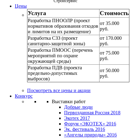
"Стройсервис"
Цены
Услуга
Стоимость
Разработка ПНООЛР (проект
от 35.000
нормативов образования отходов
руб.
и лимитов на их размещение)
Разработка СЗЗ (проект
от 170.000
санитарно-защитной зоны)
руб.
Разработка ПМООС (перечень
от 75.000
мероприятий по охране
руб.
окружающей среды)
Разработка ПДВ (проекта
от 50.000
предельно-допустимых
руб.
выбросов)
Посмотреть все цены и акции
Конкурс
Выставки работ
Добрые люди
Первозданная Россия 2018
Экотех 2017
Форум «ЭКОТЕХ» 2016
Эк. фестиваль 2016
«Ангелы природы» 2016