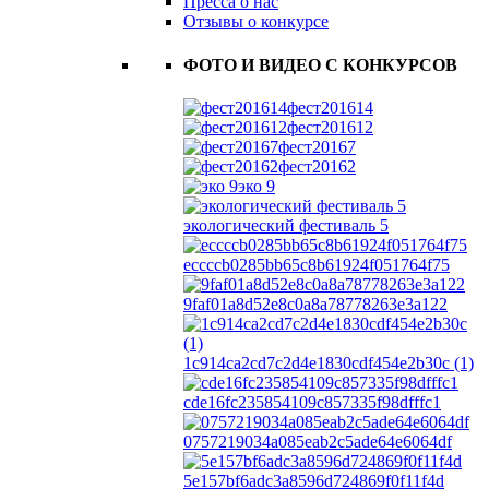
Пресса о нас
Отзывы о конкурсе
ФОТО И ВИДЕО С КОНКУРСОВ
фест201614
фест201612
фест20167
фест20162
эко 9
экологический фестиваль 5
eccccb0285bb65c8b61924f051764f75
9faf01a8d52e8c0a8a78778263e3a122
1c914ca2cd7c2d4e1830cdf454e2b30c (1)
cde16fc235854109c857335f98dfffc1
0757219034a085eab2c5ade64e6064df
5e157bf6adc3a8596d724869f0f11f4d