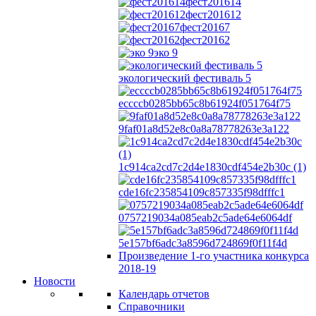
фест201614
фест201612
фест20167
фест20162
эко 9
экологический фестиваль 5
eccccb0285bb65c8b61924f051764f75
9faf01a8d52e8c0a8a78778263e3a122
1c914ca2cd7c2d4e1830cdf454e2b30c (1)
cde16fc235854109c857335f98dfffc1
0757219034a085eab2c5ade64e6064df
5e157bf6adc3a8596d724869f0f11f4d
Произведение 1-го участника конкурса
2018-19
Новости
Календарь отчетов
Справочники