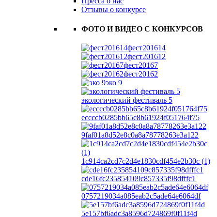
Пресса о нас
Отзывы о конкурсе
ФОТО И ВИДЕО С КОНКУРСОВ
фест201614
фест201612
фест20167
фест20162
эко 9
экологический фестиваль 5
eccccb0285bb65c8b61924f051764f75
9faf01a8d52e8c0a8a78778263e3a122
1c914ca2cd7c2d4e1830cdf454e2b30c (1)
cde16fc235854109c857335f98dfffc1
0757219034a085eab2c5ade64e6064df
5e157bf6adc3a8596d724869f0f11f4d