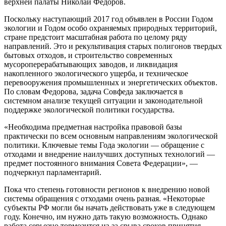
верхней палаты Николай Федоров.
Поскольку наступающий 2017 год объявлен в России Годом
экологии и Годом особо охраняемых природных территорий,
стране предстоит масштабная работа по целому ряду
направлений. Это и рекультивация старых полигонов твердых
бытовых отходов, и строительство современных
мусороперерабатывающих заводов, и ликвидация
накопленного экологического ущерба, и техническое
перевооружения промышленных и энергетических объектов.
По словам Федорова, задача Совфеда заключается в
системном анализе текущей ситуации и законодательной
поддержке экологической политики государства.
«Необходима предметная настройка правовой базы
практически по всем основным направлениям экологической
политики. Ключевые темы Года экологии — обращение с
отходами и внедрение наилучших доступных технологий —
предмет постоянного внимания Совета Федерации», —
подчеркнул парламентарий.
Пока что степень готовности регионов к внедрению новой
системы обращения с отходами очень разная. «Некоторые
субъекты РФ могли бы начать действовать уже в следующем
году. Конечно, им нужно дать такую возможность. Однако
работа серьезно тормозится из-за срыва сроков принятия