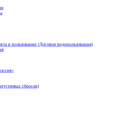
ии
ка
кта в пользование (Договор водопользования)
ия
Россия»
опустимых сбросов)