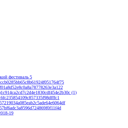
кий фестиваль 5
cccb0285bb65c8b61924f051764f75
af01a8d52e8c0a8a78778263e3a122
1c914ca2cd7c2d4e1830cdf454e2b30c (1)
16fc235854109c857335f98dfffc1
57219034a085eab2c5ade64e6064df
57bf6adc3a8596d724869f0f11f4d
2018-19