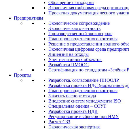
Обращение с отходами
Экологичная цифровая среда организац
Проектная документация лесного участ
Предприятиям
Экологическое сопровождение
Экологическая отчетность
Производственный экоконтроль
План производственного контроля
Решение о предоставлении водного объе
Экологичная цифровая среда предприят
Лицензия на отходы
Учет негативных объектов
Разработка ПМООС
Сертификация по стандартам «Зелёная 
Проекты
Разработка, согласование ПНООЛР
Разработка проекта НДС (нормативов д
План производственного контроля
Заказать паспорт отхода
Внедрение систем менеджмента ISO
Специальная оценка – СОУТ
Разработка проекта НДВ
Регулирование выбросов при НМУ
Расчет СЗЗ
Экологическая экспертиза