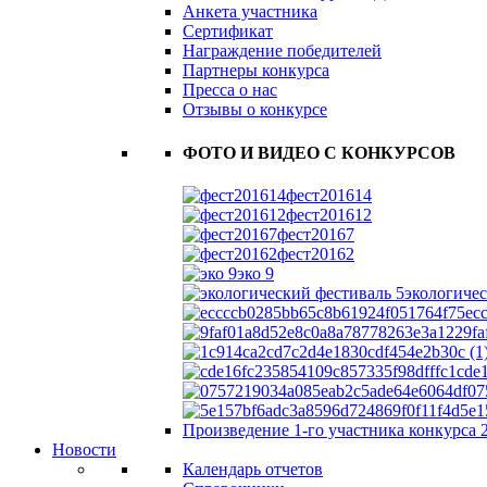
Анкета участника
Сертификат
Награждение победителей
Партнеры конкурса
Пресса о нас
Отзывы о конкурсе
ФОТО И ВИДЕО С КОНКУРСОВ
фест201614
фест201612
фест20167
фест20162
эко 9
экологичес
ec
9f
cde
07
5e1
Произведение 1-го участника конкурса 
Новости
Календарь отчетов