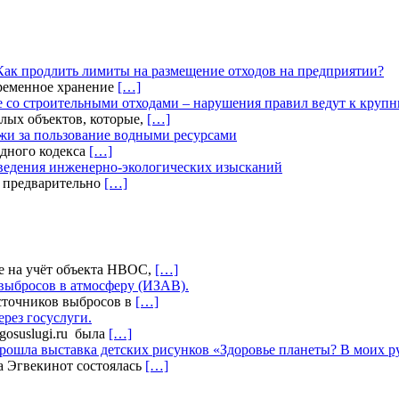
Как продлить лимиты на размещение отходов на предприятии?
временное хранение
[…]
 со строительными отходами – нарушения правил ведут к круп
лых объектов, которые,
[…]
жи за пользование водными ресурсами
дного кодекса
[…]
оведения инженерно-экологических изысканий
а предварительно
[…]
е на учёт объекта НВОС,
[…]
выбросов в атмосферу (ИЗАВ).
сточников выбросов в
[…]
ерез госуслуги.
.gosuslugi.ru была
[…]
прошла выставка детских рисунков «Здоровье планеты? В моих 
а Эгвекинот состоялась
[…]