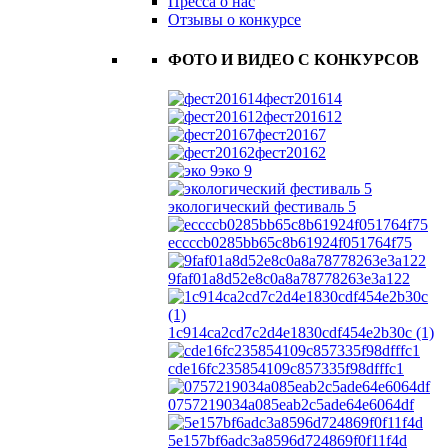
Пресса о нас
Отзывы о конкурсе
ФОТО И ВИДЕО С КОНКУРСОВ
фест201614
фест201612
фест20167
фест20162
эко 9
экологический фестиваль 5
eccccb0285bb65c8b61924f051764f75
9faf01a8d52e8c0a8a78778263e3a122
1c914ca2cd7c2d4e1830cdf454e2b30c (1)
cde16fc235854109c857335f98dfffc1
0757219034a085eab2c5ade64e6064df
5e157bf6adc3a8596d724869f0f11f4d