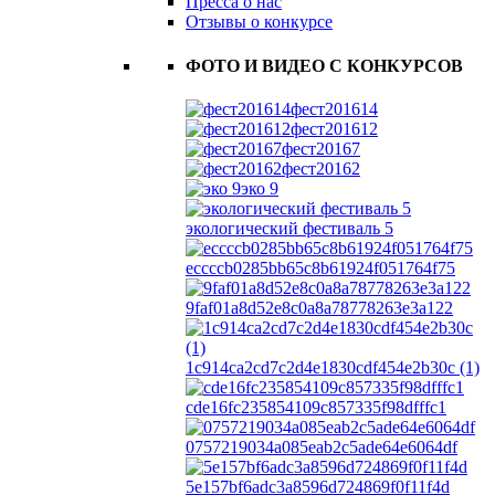
Пресса о нас
Отзывы о конкурсе
ФОТО И ВИДЕО С КОНКУРСОВ
фест201614
фест201612
фест20167
фест20162
эко 9
экологический фестиваль 5
eccccb0285bb65c8b61924f051764f75
9faf01a8d52e8c0a8a78778263e3a122
1c914ca2cd7c2d4e1830cdf454e2b30c (1)
cde16fc235854109c857335f98dfffc1
0757219034a085eab2c5ade64e6064df
5e157bf6adc3a8596d724869f0f11f4d