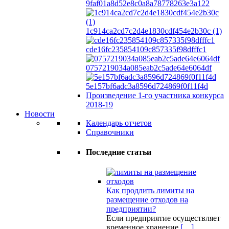
9faf01a8d52e8c0a8a78778263e3a122
1c914ca2cd7c2d4e1830cdf454e2b30c (1)
cde16fc235854109c857335f98dfffc1
0757219034a085eab2c5ade64e6064df
5e157bf6adc3a8596d724869f0f11f4d
Произведение 1-го участника конкурса
2018-19
Новости
Календарь отчетов
Справочники
Последние статьи
Как продлить лимиты на
размещение отходов на
предприятии?
Если предприятие осуществляет
временное хранение
[…]