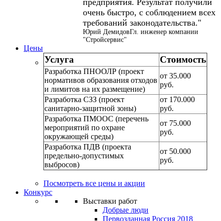
предприятия. Результат получили
очень быстро, с соблюдением всех
требований законодательства.
Юрий Демидов
Гл. инженер компании
"Стройсервис"
Цены
Услуга
Стоимость
Разработка ПНООЛР (проект
от 35.000
нормативов образования отходов
руб.
и лимитов на их размещение)
Разработка СЗЗ (проект
от 170.000
санитарно-защитной зоны)
руб.
Разработка ПМООС (перечень
от 75.000
мероприятий по охране
руб.
окружающей среды)
Разработка ПДВ (проекта
от 50.000
предельно-допустимых
руб.
выбросов)
Посмотреть все цены и акции
Конкурс
Выставки работ
Добрые люди
Первозданная Россия 2018