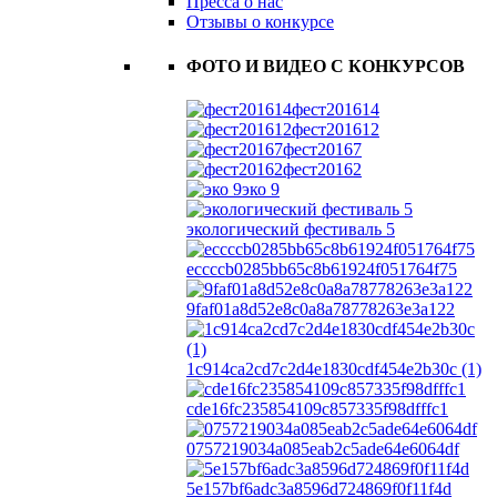
Пресса о нас
Отзывы о конкурсе
ФОТО И ВИДЕО С КОНКУРСОВ
фест201614
фест201612
фест20167
фест20162
эко 9
экологический фестиваль 5
eccccb0285bb65c8b61924f051764f75
9faf01a8d52e8c0a8a78778263e3a122
1c914ca2cd7c2d4e1830cdf454e2b30c (1)
cde16fc235854109c857335f98dfffc1
0757219034a085eab2c5ade64e6064df
5e157bf6adc3a8596d724869f0f11f4d