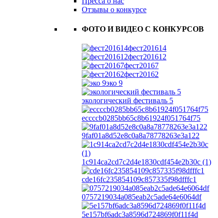
Пресса о нас
Отзывы о конкурсе
ФОТО И ВИДЕО С КОНКУРСОВ
фест201614
фест201612
фест20167
фест20162
эко 9
экологический фестиваль 5
eccccb0285bb65c8b61924f051764f75
9faf01a8d52e8c0a8a78778263e3a122
1c914ca2cd7c2d4e1830cdf454e2b30c (1)
cde16fc235854109c857335f98dfffc1
0757219034a085eab2c5ade64e6064df
5e157bf6adc3a8596d724869f0f11f4d