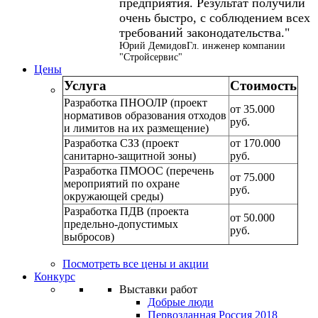
предприятия. Результат получили
очень быстро, с соблюдением всех
требований законодательства.
Юрий Демидов
Гл. инженер компании
"Стройсервис"
Цены
Услуга
Стоимость
Разработка ПНООЛР (проект
от 35.000
нормативов образования отходов
руб.
и лимитов на их размещение)
Разработка СЗЗ (проект
от 170.000
санитарно-защитной зоны)
руб.
Разработка ПМООС (перечень
от 75.000
мероприятий по охране
руб.
окружающей среды)
Разработка ПДВ (проекта
от 50.000
предельно-допустимых
руб.
выбросов)
Посмотреть все цены и акции
Конкурс
Выставки работ
Добрые люди
Первозданная Россия 2018