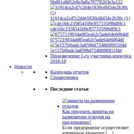
9faf01a8d52e8c0a8a78778263e3a122
1c914ca2cd7c2d4e1830cdf454e2b30c (1)
cde16fc235854109c857335f98dfffc1
0757219034a085eab2c5ade64e6064df
5e157bf6adc3a8596d724869f0f11f4d
Произведение 1-го участника конкурса
2018-19
Новости
Календарь отчетов
Справочники
Последние статьи
Как продлить лимиты на
размещение отходов на
предприятии?
Если предприятие осуществляет
временное хранение
[…]