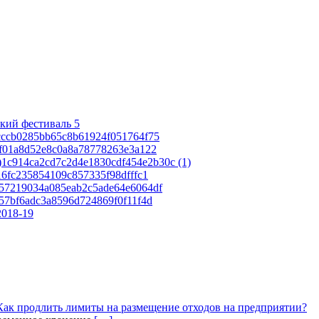
кий фестиваль 5
cccb0285bb65c8b61924f051764f75
af01a8d52e8c0a8a78778263e3a122
1c914ca2cd7c2d4e1830cdf454e2b30c (1)
16fc235854109c857335f98dfffc1
57219034a085eab2c5ade64e6064df
57bf6adc3a8596d724869f0f11f4d
2018-19
Как продлить лимиты на размещение отходов на предприятии?