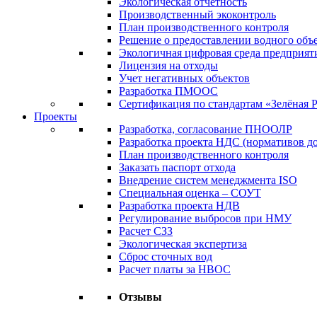
Экологическая отчетность
Производственный экоконтроль
План производственного контроля
Решение о предоставлении водного объе
Экологичная цифровая среда предприят
Лицензия на отходы
Учет негативных объектов
Разработка ПМООС
Сертификация по стандартам «Зелёная 
Проекты
Разработка, согласование ПНООЛР
Разработка проекта НДС (нормативов д
План производственного контроля
Заказать паспорт отхода
Внедрение систем менеджмента ISO
Специальная оценка – СОУТ
Разработка проекта НДВ
Регулирование выбросов при НМУ
Расчет СЗЗ
Экологическая экспертиза
Сброс сточных вод
Расчет платы за НВОС
Отзывы