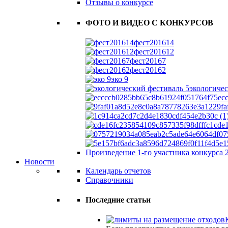
Отзывы о конкурсе
ФОТО И ВИДЕО С КОНКУРСОВ
фест201614
фест201612
фест20167
фест20162
эко 9
экологичес
ec
9f
cde
07
5e1
Произведение 1-го участника конкурса 
Новости
Календарь отчетов
Справочники
Последние статьи