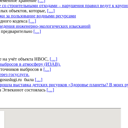
временное хранение
[…]
 со строительными отходами – нарушения правил ведут к круп
лых объектов, которые,
[…]
жи за пользование водными ресурсами
дного кодекса
[…]
оведения инженерно-экологических изысканий
а предварительно
[…]
е на учёт объекта НВОС,
[…]
выбросов в атмосферу (ИЗАВ).
сточников выбросов в
[…]
ерез госуслуги.
.gosuslugi.ru была
[…]
прошла выставка детских рисунков «Здоровье планеты? В моих 
а Эгвекинот состоялась
[…]