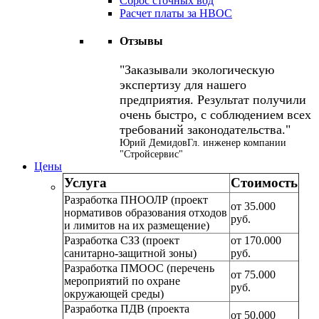
Сброс сточных вод
Расчет платы за НВОС
Отзывы
Заказывали экологическую
экспертизу для нашего
предприятия. Результат получили
очень быстро, с соблюдением всех
требований законодательства.
Юрий Демидов
Гл. инженер компании
"Стройсервис"
Цены
Услуга
Стоимость
Разработка ПНООЛР (проект
от 35.000
нормативов образования отходов
руб.
и лимитов на их размещение)
Разработка СЗЗ (проект
от 170.000
санитарно-защитной зоны)
руб.
Разработка ПМООС (перечень
от 75.000
мероприятий по охране
руб.
окружающей среды)
Разработка ПДВ (проекта
от 50.000