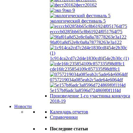
фест20162
эко 9
экологический фестиваль 5
eccccb0285bb65c8b61924f051764f75
9faf01a8d52e8c0a8a78778263e3a122
1c914ca2cd7c2d4e1830cdf454e2b30c (1)
cde16fc235854109c857335f98dfffc1
0757219034a085eab2c5ade64e6064df
5e157bf6adc3a8596d724869f0f11f4d
Произведение 1-го участника конкурса
2018-19
Новости
Календарь отчетов
Справочники
Последние статьи