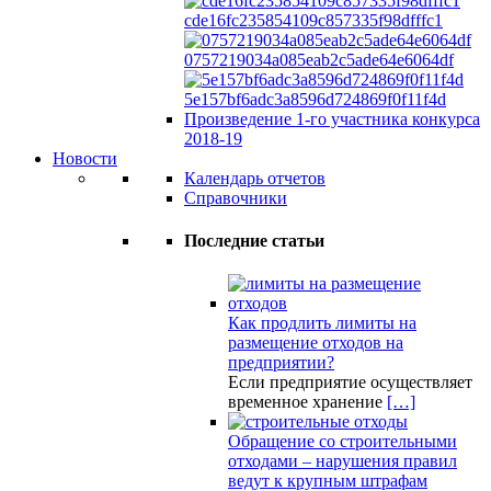
cde16fc235854109c857335f98dfffc1
0757219034a085eab2c5ade64e6064df
5e157bf6adc3a8596d724869f0f11f4d
Произведение 1-го участника конкурса
2018-19
Новости
Календарь отчетов
Справочники
Последние статьи
Как продлить лимиты на
размещение отходов на
предприятии?
Если предприятие осуществляет
временное хранение
[…]
Обращение со строительными
отходами – нарушения правил
ведут к крупным штрафам