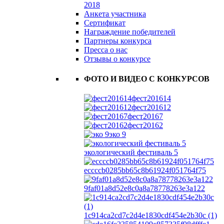
2018
Анкета участника
Сертификат
Награждение победителей
Партнеры конкурса
Пресса о нас
Отзывы о конкурсе
ФОТО И ВИДЕО С КОНКУРСОВ
фест201614
фест201612
фест20167
фест20162
эко 9
экологический фестиваль 5
eccccb0285bb65c8b61924f051764f75
9faf01a8d52e8c0a8a78778263e3a122
1c914ca2cd7c2d4e1830cdf454e2b30c (1)