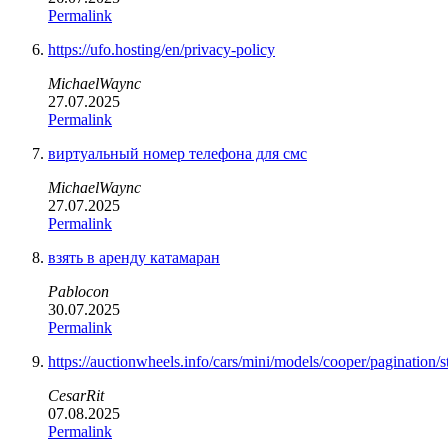
Permalink
https://ufo.hosting/en/privacy-policy
MichaelWaync
27.07.2025
Permalink
виртуальный номер телефона для смс
MichaelWaync
27.07.2025
Permalink
взять в аренду катамаран
Pablocon
30.07.2025
Permalink
https://auctionwheels.info/cars/mini/models/cooper/pagination/st
CesarRit
07.08.2025
Permalink