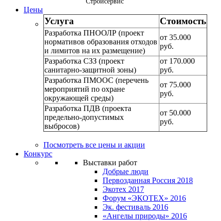
"Стройсервис"
Цены
Услуга
Стоимость
Разработка ПНООЛР (проект
от 35.000
нормативов образования отходов
руб.
и лимитов на их размещение)
Разработка СЗЗ (проект
от 170.000
санитарно-защитной зоны)
руб.
Разработка ПМООС (перечень
от 75.000
мероприятий по охране
руб.
окружающей среды)
Разработка ПДВ (проекта
от 50.000
предельно-допустимых
руб.
выбросов)
Посмотреть все цены и акции
Конкурс
Выставки работ
Добрые люди
Первозданная Россия 2018
Экотех 2017
Форум «ЭКОТЕХ» 2016
Эк. фестиваль 2016
«Ангелы природы» 2016