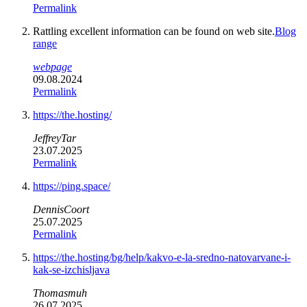
Permalink
Rattling excellent information can be found on web site.
Blog
range
webpage
09.08.2024
Permalink
https://the.hosting/
JeffreyTar
23.07.2025
Permalink
https://ping.space/
DennisCoort
25.07.2025
Permalink
https://the.hosting/bg/help/kakvo-e-la-sredno-natovarvane-i-
kak-se-izchisljava
Thomasmuh
26.07.2025