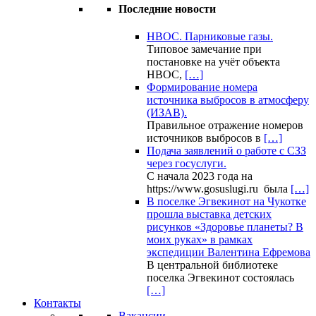
Последние новости
НВОС. Парниковые газы.
Типовое замечание при
постановке на учёт объекта
НВОС,
[…]
Формирование номера
источника выбросов в атмосферу
(ИЗАВ).
Правильное отражение номеров
источников выбросов в
[…]
Подача заявлений о работе с СЗЗ
через госуслуги.
С начала 2023 года на
https://www.gosuslugi.ru была
[…]
В поселке Эгвекинот на Чукотке
прошла выставка детских
рисунков «Здоровье планеты? В
моих руках» в рамках
экспедиции Валентина Ефремова
В центральной библиотеке
поселка Эгвекинот состоялась
[…]
Контакты
Вакансии