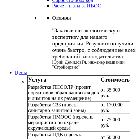
Сброс сточных вод
Расчет платы за НВОС
Отзывы
Заказывали экологическую
экспертизу для нашего
предприятия. Результат получили
очень быстро, с соблюдением всех
требований законодательства.
Юрий Демидов
Гл. инженер компании
"Стройсервис"
Цены
Услуга
Стоимость
Разработка ПНООЛР (проект
от 35.000
нормативов образования отходов
руб.
и лимитов на их размещение)
Разработка СЗЗ (проект
от 170.000
санитарно-защитной зоны)
руб.
Разработка ПМООС (перечень
от 75.000
мероприятий по охране
руб.
окружающей среды)
Разработка ПДВ (проекта
от 50.000