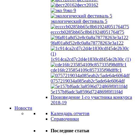
фест20162
эко 9
экологический фестиваль 5
eccccb0285bb65c8b61924f051764f75
9faf01a8d52e8c0a8a78778263e3a122
1c914ca2cd7c2d4e1830cdf454e2b30c (1)
cde16fc235854109c857335f98dfffc1
0757219034a085eab2c5ade64e6064df
5e157bf6adc3a8596d724869f0f11f4d
Произведение 1-го участника конкурса
2018-19
Новости
Календарь отчетов
Справочники
Последние статьи