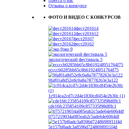
Пресса о нас
Отзывы о конкурсе
ФОТО И ВИДЕО С КОНКУРСОВ
фест201614
фест201612
фест20167
фест20162
эко 9
экологический фестиваль 5
eccccb0285bb65c8b61924f051764f75
9faf01a8d52e8c0a8a78778263e3a122
1c914ca2cd7c2d4e1830cdf454e2b30c (1)
cde16fc235854109c857335f98dfffc1
0757219034a085eab2c5ade64e6064df
5e157bf6adc3a8596d724869f0f11f4d